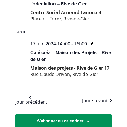
du
l’orientation – Rive de Gier
Gier
Centre Social Armand Lanoux
4
Place du Forez, Rive-de-Gier
14h00
…
17 juin 2024-14h00
-
16h00
vallée
Café créa – Maison des Projets – Rive
du
de Gier
Gier
Maison des projets - Rive de Gier
17
Rue Claude Drivon, Rive-de-Gier
Jour suivant
Jour précédent
S’abonner au calendrier