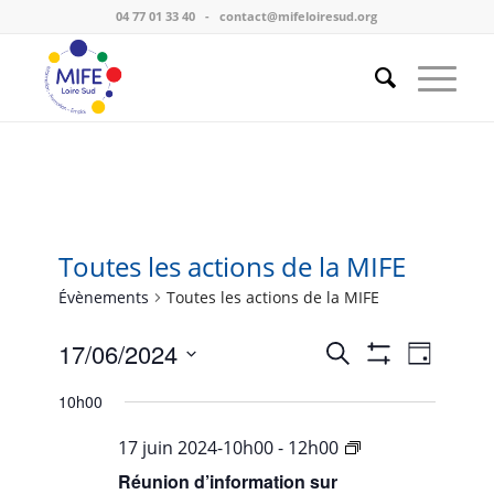
04 77 01 33 40
-
contact@mifeloiresud.org
Toutes les actions de la MIFE
Évènements
Toutes les actions de la MIFE
Recherche
17/06/2024
Navigat
Recherche
Jour
et
de
Montrer
Sélectionnez
navigation
vues
Les
10h00
une
Évènem
de
Filtres
date.
…
17 juin 2024-10h00
-
12h00
vues
vallée
Évènement
Réunion d’information sur