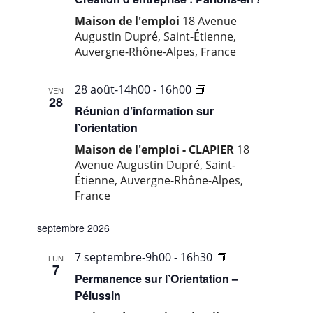
de
Maison de l'emploi
18 Avenue
Saint-
Augustin Dupré, Saint-Étienne,
Etienne
Auvergne-Rhône-Alpes, France
…
28 août-14h00
-
16h00
VEN
28
ville
Réunion d’information sur
de
l’orientation
Saint-
Maison de l'emploi - CLAPIER
18
Etienne
Avenue Augustin Dupré, Saint-
Étienne, Auvergne-Rhône-Alpes,
France
septembre 2026
Pilat
7 septembre-9h00
-
16h30
LUN
7
Rhodanien
Permanence sur l’Orientation –
Pélussin