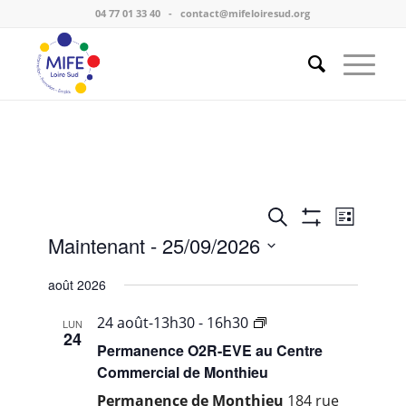
04 77 01 33 40
-
contact@mifeloiresud.org
Recherche
Navigat
Recherche
Liste
et
de
Montrer
Maintenant
 - 
25/09/2026
navigation
vues
Les
Sélectionnez
Évènem
de
Filtres
août 2026
une
vues
date.
Évènement
…
24 août-13h30
-
16h30
LUN
24
ville
Permanence O2R-EVE au Centre
de
Commercial de Monthieu
Saint-
Permanence de Monthieu
184 rue
Etienne