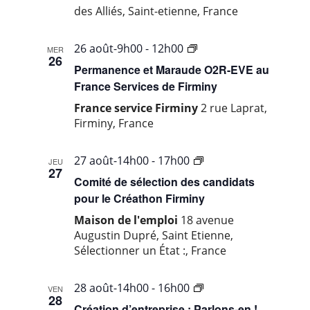
des Alliés, Saint-etienne, France
…
26 août-9h00
-
12h00
MER
26
vallée
Permanence et Maraude O2R-EVE au
de
France Services de Firminy
l’Ondaine
France service Firminy
2 rue Laprat,
Firminy, France
…
27 août-14h00
-
17h00
JEU
27
ville
Comité de sélection des candidats
de
pour le Créathon Firminy
Saint-
Maison de l'emploi
18 avenue
Etienne
Augustin Dupré, Saint Etienne,
Sélectionner un État :, France
…
28 août-14h00
-
16h00
VEN
28
ville
Création d’entreprise : Parlons-en !