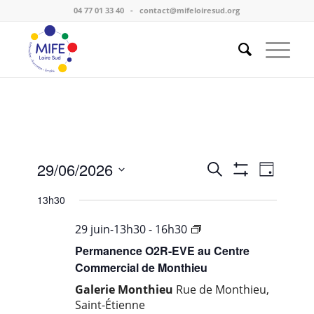
04 77 01 33 40
-
contact@mifeloiresud.org
Recherche
29/06/2026
Navigat
Recherche
Jour
et
de
Montrer
Sélectionnez
navigation
vues
Les
13h30
une
Évènem
de
Filtres
date.
…
29 juin-13h30
-
16h30
vues
ville
Évènement
Permanence O2R-EVE au Centre
de
Commercial de Monthieu
Saint-
Galerie Monthieu
Rue de Monthieu,
Etienne
Saint-Étienne