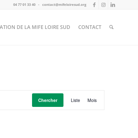
04 77 01 33 40
-
contact@mifeloiresud.org
ATION DE LA MIFE LOIRE SUD
CONTACT
Navigation
Chercher
Liste
de
Mois
vues
Évènement