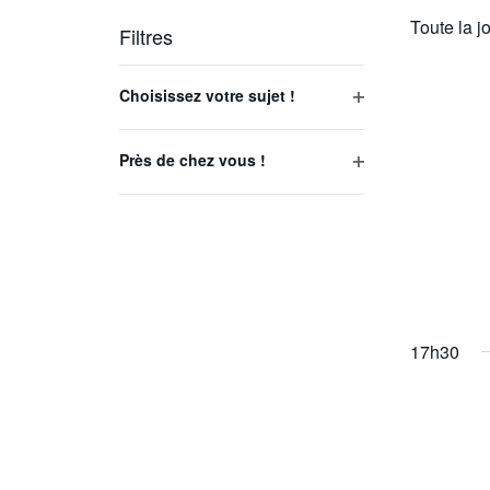
par
une
Toute la j
mot-
Filtres
date.
clé.
La
Choisissez votre sujet !
modification
Ouvrir
de
les
Près de chez vous !
l'une
filtres
Ouvrir
des
les
entrées
filtres
du
formulaire
entraînera
l'actualisation
17h30
de
la
liste
des
événements